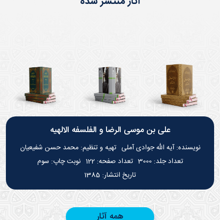
آثار منتشر شده
علی بن موسی الرضا و الفلسفه الالهیه
آیه الله جوادی آملی
محمد حسن شفیعیان
3000
122
سوم
1385
همه آثار