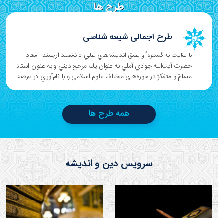
طرح ها
طرح اجمالی شیعه شناسی
با عنایت به گسترهٴ و عمق انديشه‌هاي عالي دانشمند ارجمند استاد
حضرت آيت‌الله جوادي آملي به عنوان يك مرجع ديني و به عنوان استاد
مسلمّ و متفكرّ در حوزه‌هاي مختلف علوم اسلامي و با نام‌آوري در عرصه
تفسير و نظرات بديع و تمدن‌ساز و با عنايت به اينکه انديشه‌هاي معظم‌له
در طول دوران
همه طرح ها
سرویس دین و اندیشه