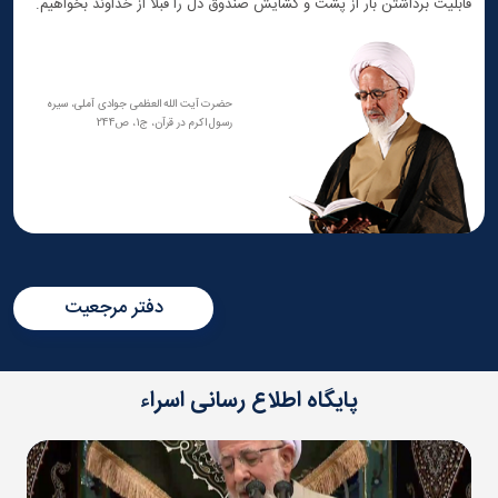
قابلیت برداشتن بار از پشت و گشایش صندوق دل را قبلاً از خداوند بخواهیم.
حضرت آیت الله العظمی جوادی آملی، سیره
رسول اکرم در قرآن، ج1، ص244
دفتر مرجعیت
پایگاه اطلاع رسانی اسراء