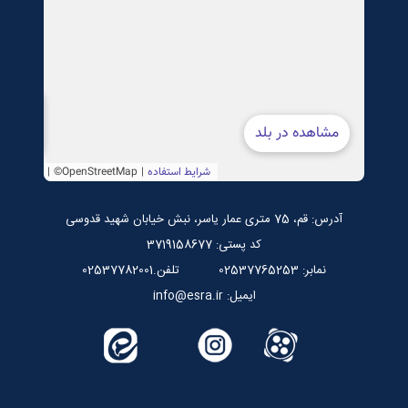
صندوق قرض الحسنه اسراء
پایگاه اطلاع رسانی استاد مرتضی جوادی آملی
آدرس: قم، 75 متری عمار یاسر، نبش خیابان شهید قدوسی
کد پستی: 3719158677
نمابر: 02537765253
تلفن.02537782001
ایمیل: info@esra.ir