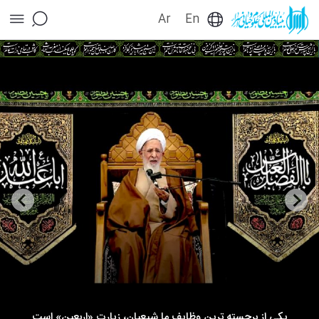
Ar
En
صفحه اصلـی - بنیاد بین المللی علوم وحیانی اسراء
یکی از برجسته ترین وظایف ما شیعیان، زیارت «اربعین» است