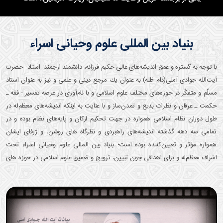
بنیاد بین المللی علوم وحیانی اسراء
با توجه به گستره و عمق انديشه‌های عالی حکیم فرزانه، دانشمند ارجمند استاد حضرت
آيت‌الله جوادی آملی(دام ظله) به عنوان يك مرجع دينی و علمی و نیز به عنوان استاد
مسلّم و متفكّر در حوزه‌های مختلف علوم اسلامی و با نام‌آوری در عرصه تفسير - فقه ـ
حكمت ـ عرفان و نظرات بديع و تمدن‌ساز و با عنايت به اينکه انديشه‌های معظم‌له در
طول دوران نظام اسلامی همواره در جهت تحكيم اركان و پايه‌های نظام بوده و در
تمامی سه دهه گذشته انديشه‌های راهبردی و نظرگاه های روشن، و ژرفای ايشان
همواره مؤثر و تعيين‌كننده بوده است؛ بنياد بين المللی علوم وحيانی اسراء تحت
اشراف معظم‌له و برای اهدافی چون تبیین، ترویج و تعمیق علوم اسلامی در حوزه های
مختلف و ....