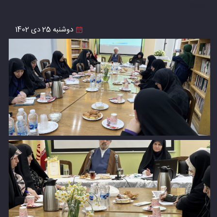
555
دوشنبه 25 دی 1402